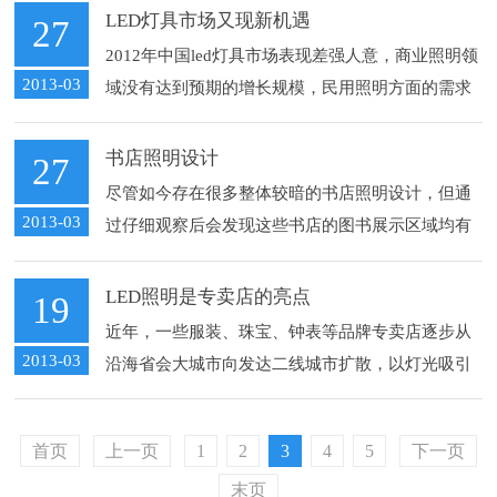
LED灯具市场又现新机遇
27
2012年中国led灯具市场表现差强人意，商业照明领
2013-03
域没有达到预期的增长规模，民用照明方面的需求
的增速也比较缓慢。但是，出口市场却逆势上扬：
2012年，我国led灯具出口额达到58.7亿美元，出口
书店照明设计
27
同比增长30.52%，出......
尽管如今存在很多整体较暗的书店照明设计，但通
2013-03
过仔细观察后会发现这些书店的图书展示区域均有
重点照明来进行照度的补充。优秀的书店照明设计
不是一味的增加亮度，但是过于黑暗的环境也无法
LED照明是专卖店的亮点
19
达到应有的照明效果。在书店的照明设计中，适
近年，一些服装、珠宝、钟表等品牌专卖店逐步从
当......
2013-03
沿海省会大城市向发达二线城市扩散，以灯光吸引
顾客进入店面已成为商家的一个策略，而打造富有
艺术效果的灯光照明则成为新开专卖店的一大需
首页
上一页
1
2
3
4
5
下一页
求。部分商场传统照明都是基础照明，满足不了品
末页
牌......